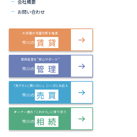
会社概要
お問い合わせ
お部屋の空室対策を推進
賃
貸
市川の
賃貸経営を”安心サポート”
管
理
市川の
「売りたい/買いたい」ニーズにお応え
売
買
市川の
オーナー様の
「これから」
に寄り添う
相
続
市川の