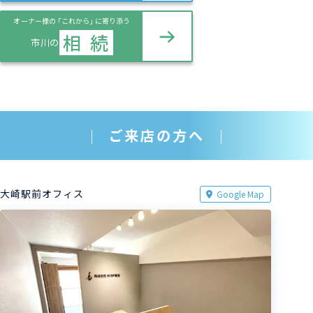
オーナー様の
「これから」
に寄り添う
相
続
市川の
ご来店の方へ
大崎駅前オフィス
Google Map