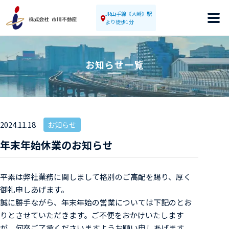
JR山手線《大崎》駅
メニ
より徒歩1分
お知らせ一覧
2024.11.18
お知らせ
年末年始休業のお知らせ
平素は弊社業務に関しまして格別のご高配を賜り、厚く
御礼申しあげます。
誠に勝手ながら、年末年始の営業については下記のとお
りとさせていただきます。ご不便をおかけいたします
が、何卒ご了承くださいますようお願い申しあげます。