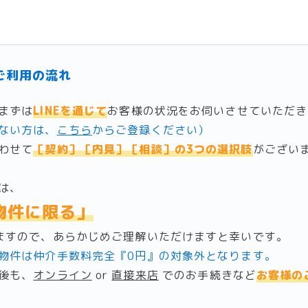
ご利用の流れ
まずは
LINEを通じて
お客様の状況をお伺いさせていただき
ない方は、
こちら
からご登録ください）
わせて
［契約］［内見］［相談］の3つの選択肢
がござい
は、
物件に限る」
ますので、あらかじめご理解いただけますと幸いです。
物件は仲介手数料完全『0円』の対象外となります。
後も、
オンライン
or
直接来店
でのお手続きなど
お客様の